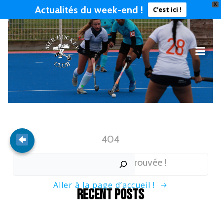
X
Actualités du week-end !
C'est ici !
404
Désolé, page non trouvée !
Aller à la page d’accueil !
Recent Posts